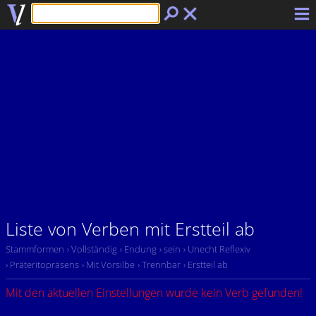
Liste von Verben mit Erstteil ab
Stammformen
› Vollständig
› Endung
› sein
› Unecht Reflexiv
› Präteritopräsens
› Mit Vorsilbe
› Trennbar
› Erstteil ab
Mit den aktuellen Einstellungen wurde kein Verb gefunden!