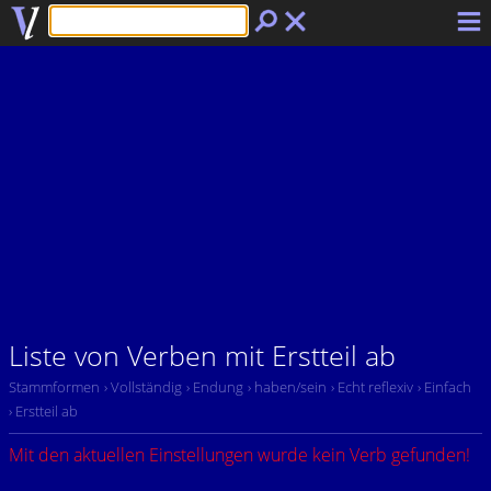
Liste von Verben mit Erstteil ab
Stammformen
› Vollständig
› Endung
› haben/sein
› Echt reflexiv
› Einfach
› Erstteil ab
Mit den aktuellen Einstellungen wurde kein Verb gefunden!