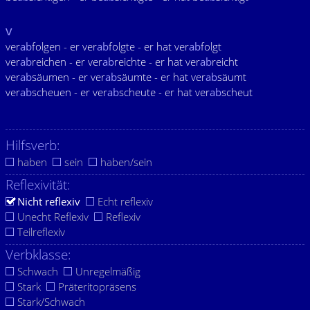
v
ver
ab
folgen - er ver
ab
folgte - er hat ver
ab
folgt
ver
ab
reichen - er ver
ab
reichte - er hat ver
ab
reicht
ver
ab
säumen - er ver
ab
säumte - er hat ver
ab
säumt
ver
ab
scheuen - er ver
ab
scheute - er hat ver
ab
scheut
Hilfsverb:
haben
sein
haben/sein
Reflexivität:
Nicht reflexiv
Echt reflexiv
Unecht Reflexiv
Reflexiv
Teilreflexiv
Verbklasse:
Schwach
Unregelmäßig
Stark
Präteritopräsens
Stark/Schwach