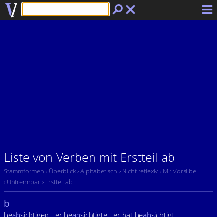
Liste von Verben mit Erstteil ab
Stammformen
› Überblick
› Alphabetisch
› Nicht reflexiv
› Mit Vorsilbe
› Untrennbar
› Erstteil ab
b
be
ab
sichtigen - er be
ab
sichtigte - er hat be
ab
sichtigt