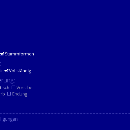
Stammformen
:
k
Vollständig
rung:
tisch
Vorsilbe
erb
Endung
lligungen