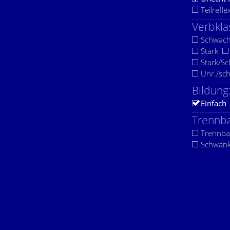
Teilrefle
Verbkla
Schwac
Stark
Stark/S
Unr./sc
Bildung
Einfach
Trennba
Trennba
Schwan