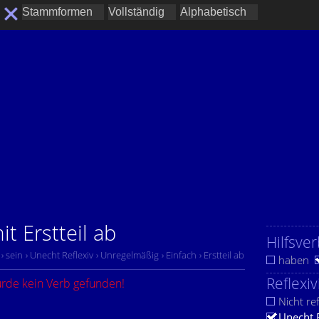
t Erstteil ab
Hilfsver
› sein
› Unecht Reflexiv
› Unregelmäßig
› Einfach
› Erstteil ab
haben
Reflexiv
urde kein Verb gefunden!
Nicht ref
Unecht 