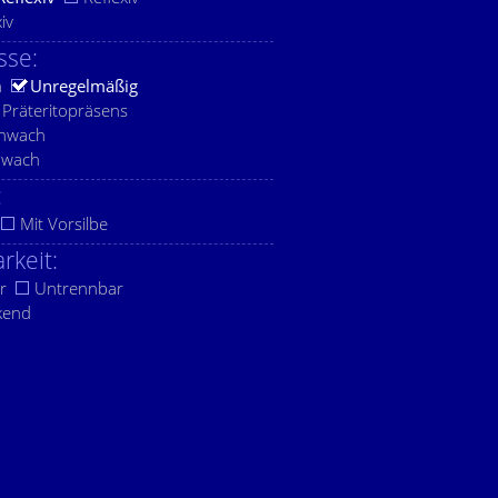
xiv
sse:
h
Unregelmäßig
Präteritopräsens
chwach
hwach
:
Mit Vorsilbe
rkeit:
r
Untrennbar
kend