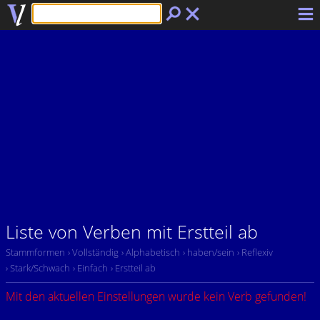
Liste von Verben mit Erstteil ab
Stammformen
› Vollständig
› Alphabetisch
› haben/sein
› Reflexiv
› Stark/Schwach
› Einfach
› Erstteil ab
Mit den aktuellen Einstellungen wurde kein Verb gefunden!