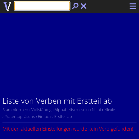
Liste von Verben mit Erstteil ab
Stammformen
› Vollständig
› Alphabetisch
› sein
› Nicht reflexiv
› Präteritopräsens
› Einfach
› Erstteil ab
Mit den aktuellen Einstellungen wurde kein Verb gefunden!